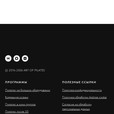
© 2016-2026 ART OF PILATES
ПРОГРАММЫ
ПОЛЕЗНЫЕ ССЫЛКИ
Пилатес на большом оборудовании
Политика конфиденциальности
Коррекция осанки
Политика обработки файлов cookie
Пилатес в мини группах
Согласие на обработку
персональных данных
Пилатес после 50